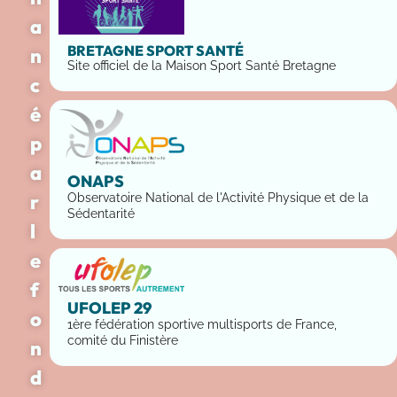
a
BRETAGNE SPORT SANTÉ
n
Site officiel de la Maison Sport Santé Bretagne
c
é
p
a
ONAPS
r
Observatoire National de l'Activité Physique et de la
Sédentarité
l
e
f
UFOLEP 29
o
1ère fédération sportive multisports de France,
comité du Finistère
n
d