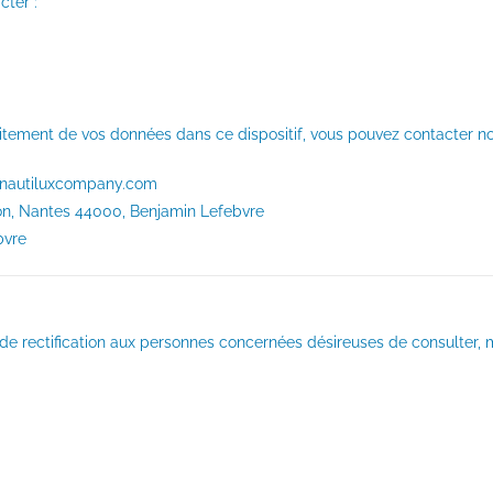
cter :
raitement de vos données dans ce dispositif, vous pouvez contacter n
e@nautiluxcompany.com
llon, Nantes 44000, Benjamin Lefebvre
bvre
 rectification aux personnes concernées désireuses de consulter, mod