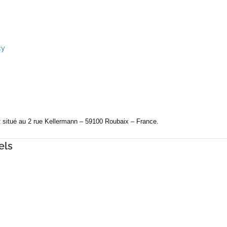
cy
st situé au 2 rue Kellermann – 59100 Roubaix – France.
els